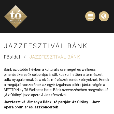
JAZZFESZTIVÁL BÁNK
Főoldal
/
JAZZFESZTIVÁL BÁNK
Bánk az utóbbi 1 évben a kulturális csemegét és wellness
pihenést keresők célpontjává vált, köszönhetően a természet
adta nyugalomnak és a nívós művészeti rendezvényeknek. Ennek
a megújuló vonzerőnek az egyik izgalmas pillére június végén a
METTRIN by Tó Wellness Hotel Bánk szervezésében megvalósuló
„Az Öltöny” jazz-opera & Jazzfesztivál.
Jazzfesztivál élmény a Bánki-tó partján: Az Öltöny – Jazz-
opera premier és jazzkoncertek