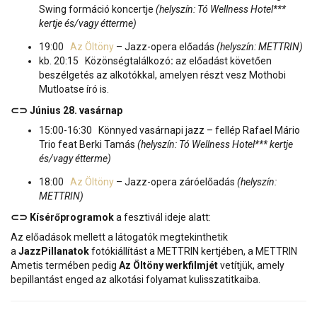
Swing formáció koncertje
(helyszín: Tó Wellness Hotel***
kertje és/vagy étterme)
19:00
Az Öltöny
– Jazz-opera előadás
(helyszín: METTRIN)
kb. 20:15 Közönségtalálkozó
:
az előadást követően
beszélgetés az alkotókkal, amelyen részt vesz Mothobi
Mutloatse író is.
⊂⊃ Június 28. vasárnap
15:00-16:30 Könnyed vasárnapi jazz – fellép Rafael Mário
Trio feat Berki Tamás
(helyszín: Tó Wellness Hotel*** kertje
és/vagy étterme)
18:00
Az Öltöny
– Jazz-opera záróelőadás
(helyszín:
METTRIN)
⊂⊃ Kísérőprogramok
a fesztivál ideje alatt:
Az előadások mellett a látogatók megtekinthetik
a
JazzPillanatok
fotókiállítást a METTRIN kertjében, a METTRIN
Ametis termében pedig
Az Öltöny werkfilmjét
vetítjük, amely
bepillantást enged az alkotási folyamat kulisszatitkaiba.