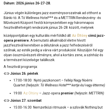
Dátum: 2026.június 26-27-28.
Június végén különleges jazz eseménysorozatnak ad otthont a
Bánki-tó. A Tó Wellness Hotel*** és a METTRIN Rendezvény- és
Művészeti Központ festői környezetében egy háromnapos
fesztiválhétvégét rendezünk június 26-28. között, melynek
középpontjában egy kulturális mérföldkő áll:
Az Öltöny
című jazz-
opera premiere.
A bemutató alkalmából életre hívott
jazzfesztivál keretében a délutánok a jazz felfedezéséről
szólnak, az esték pedig a várva várt produkcióé. Készüljön fel egy
olyan összművészeti élményre, ahol a kortárs zene, a színház és
a természet közelsége találkozik.
A fesztivál programja:
⊂⊃ Június 26. péntek
17:00-18:00 Nyitó jazzkoncert – fellép Nagy Noémi
Quartet
(helyszín: Tó Wellness Hotel*** kertje és/vagy étterme)
19:00
Az Öltöny
– Jazz-opera
premier
(helyszín: METTRIN)
⊂⊃ Június 27. szombat
15:00-16:30 Nemzetközi ritmusok – a szlovák Nothing but