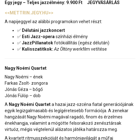
Egy jegy – Teljes jazzélmény: 9.900 Ft JEGYVÁSÁRLÁS
<<METTRIN.JEGY.HU>>
A napijeggyel az alábbi programokon vehet részt:
✅
Délutáni jazzkoncert
✅
Esti Jazz-opera
színházi élmény
✅
JazzPillanatok
fotókiállítás (egész délután)
✅
Kulisszatitkok:
Az Öltöny
werkfilm vetítése
Nagy Noémi Quartet
Nagy Noémi – ének
Farkas Zsolt- zongora
Jónás Géza – bőgő
Jónás Fülöp – dob
A
Nagy Noémi Quartet
a hazai jazz-szcéna fiatal generációjának
egyik legizgalmasabb és legígéretesebb formációja. A zenekar
hangzását Nagy Noémi magával ragadó, finom és érzelmes
énekhangja, valamint a mögötte felsorakozó zenésztársak
virtuóz, mégis végtelenül alázatos játéka határozza meg.
A kvartett ritmusszekcióját és harmóniavilágát a műfaj