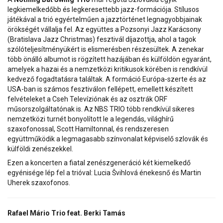
legkiemelkedőbb és legkeresettebb jazz-formációja. Stílusos
játékával a trió egyértelműen a jazztörténet legnagyobbjainak
örökségét vállalja fel. Az együttes a Pozsonyi Jazz Karácsony
(Bratislava Jazz Christmas) fesztivál díjazottja, ahol a tagok
szólóteljesítményükért is elismerésben részesültek. A zenekar
több önálló albumot is rögzített hazájában és külföldön egyaránt,
amelyek a hazai és a nemzetközi kritikusok körében is rendkívül
kedvező fogadtatásra találtak. A formáció Európa-szerte és az
USA-ban is számos fesztiválon fellépett, emellett készített
felvételeket a Cseh Televíziónak és az osztrák ORF
műsorszolgáltatónak is. Az NBS TRIO több rendkívül sikeres
nemzetközi turnét bonyolított le a legendás, világhírű
szaxofonossal, Scott Hamiltonnal, és rendszeresen
együttműködik a legmagasabb színvonalat képviselő szlovák és
külföldi zenészekkel.
Ezen a koncerten a fiatal zenészgeneráció két kiemelkedő
egyénisége lép fel a trióval: Lucia Švihlová énekesnő és Martin
Uherek szaxofonos.
Rafael Mário Trio feat. Berki Tamás