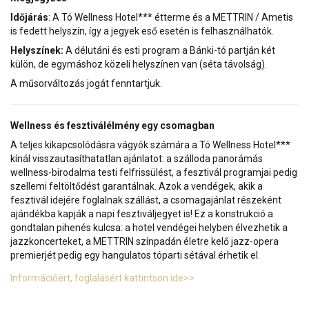
Időjárás
: A Tó Wellness Hotel*** étterme és a METTRIN / Ametis
is fedett helyszín, így a jegyek eső esetén is felhasználhatók.
Helyszínek:
A délutáni és esti program a Bánki-tó partján két
külön, de egymáshoz közeli helyszínen van (séta távolság).
A műsorváltozás jogát fenntartjuk.
Wellness és fesztiválélmény egy csomagban
A teljes kikapcsolódásra vágyók számára a Tó Wellness Hotel***
kínál visszautasíthatatlan ajánlatot: a szálloda panorámás
wellness-birodalma testi felfrissülést, a fesztivál programjai pedig
szellemi feltöltődést garantálnak. Azok a vendégek, akik a
fesztivál idejére foglalnak szállást, a csomagajánlat részeként
ajándékba kapják a napi fesztiváljegyet is! Ez a konstrukció a
gondtalan pihenés kulcsa: a hotel vendégei helyben élvezhetik a
jazzkoncerteket, a METTRIN színpadán életre kelő jazz-opera
premierjét pedig egy hangulatos tóparti sétával érhetik el.
Információért, foglalásért kattintson ide>>