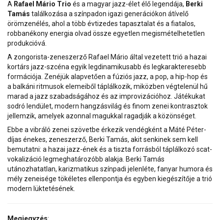
A
Rafael Mário Trio
és a magyar jazz-élet élő legendája,
Berki
Tamás
találkozása a színpadon igazi generációkon átívelő
örömzenélés, ahol a több évtizedes tapasztalat és a fiatalos,
robbanékony energia olvad össze egyetlen megismételhetetlen
produkcióvá.
A zongorista-zeneszerző Rafael Mário által vezetett trió a hazai
kortárs jazz-szcéna egyik legdinamikusabb és legkarakteresebb
formációja. Zenéjük alapvetően a fúziós jazz, a pop, a hip-hop és
a balkáni ritmusok elemeiből táplálkozik, miközben végtelenül hű
marad a jazz szabadságához és az improvizációhoz. Játékukat
sodró lendület, modern hangzásvilág és finom zenei kontrasztok
jellemzik, amelyek azonnal magukkal ragadják a közönséget.
Ebbe a vibráló zenei szövetbe érkezik vendégként a Máté Péter-
díjas énekes, zeneszerző, Berki Tamás, akit senkinek sem kell
bemutatni: a hazai jazz-ének és a tiszta forrásból táplálkozó scat-
vokalizáció legmeghatározóbb alakja. Berki Tamás
utánozhatatlan, karizmatikus színpadi jelenléte, fanyar humora és
mély zeneisége tökéletes ellenpontja és egyben kiegészítője a trió
modern lüktetésének.
Megjegyzés
: