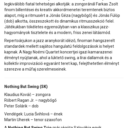
legkiválóbb fiatal tehetségei alkotják: a zongoránál Farkas Zsolt
finom billentései és kreatív akkordmenetei teremtenek biztos
alapot, míg a ritmusért a Jónás Géza (nagybőgő) és Jónás Fülöp
(dob) alkotta, összeszokott és dinamikus ritmusszekció felel.
Játékukban tökéletes egyensúlyban van a klasszikus jazz-
hagyományok tisztelete és a modern, friss zenei látásmód.
Repertoárjukon a jazz aranykorát idéző, finoman hangszerelt
standardek mellett sajátos hangulatú feldolgozások is helyet
kapnak. A Nagy Noémi Quartet koncertjei igazi kamarazenei
élményt nyújtanak, ahol a lüktető swing, a lírai dallamok és a
kollektív improvizáció egyaránt teret kap, felejthetetlen élményt
szerezve a műfaj szerelmeseinek.
Nothing But Swing (SK)
Klaudius Kováč – zongora
Róbert Ragan Jr. – nagybőgő
Peter Solárik – dob
Vendégek: Lucia Švihlová – ének
Martin Uherek – tenor szaxofon
A
Nothing But Swing Trio
már régóta Szlovákia egyik