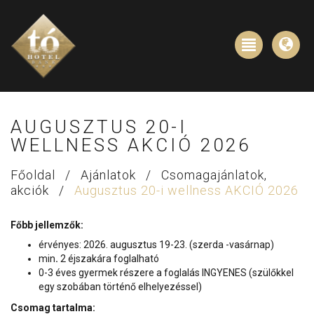
AUGUSZTUS 20-I
WELLNESS AKCIÓ 2026
Főoldal
/
Ajánlatok
/
Csomagajánlatok,
akciók
/
Augusztus 20-i wellness AKCIÓ 2026
Főbb jellemzők:
érvényes: 2026. augusztus 19-23. (szerda -vasárnap)
min
.
2 éjszakára foglalható
0-3 éves gyermek részere a foglalás INGYENES (szülőkkel
egy szobában történő elhelyezéssel)
Csomag tartalma: