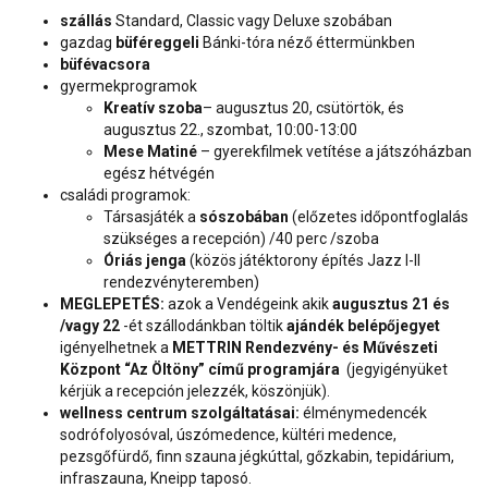
szállás
Standard, Classic vagy Deluxe szobában
gazdag
büféreggeli
Bánki-tóra néző éttermünkben
büfévacsora
gyermekprogramok
Kreatív szoba
– augusztus 20, csütörtök, és
augusztus 22., szombat, 10:00-13:00
Mese Matiné
– gyerekfilmek vetítése a játszóházban
egész hétvégén
családi programok:
Társasjáték a
sószobában
(előzetes időpontfoglalás
szükséges a recepción) /40 perc /szoba
Óriás jenga
(közös játéktorony építés Jazz I-II
rendezvényteremben)
MEGLEPETÉS:
azok a Vendégeink akik
augusztus 21 és
/vagy 22
-ét szállodánkban töltik
ajándék belépőjegyet
igényelhetnek a
METTRIN Rendezvény- és Művészeti
Központ “Az Öltöny” című programjára
(jegyigényüket
kérjük a recepción jelezzék, köszönjük).
wellness centrum szolgáltatásai:
élménymedencék
sodrófolyosóval, úszómedence, kültéri medence,
pezsgőfürdő, finn szauna jégkúttal, gőzkabin, tepidárium,
infraszauna, Kneipp taposó.