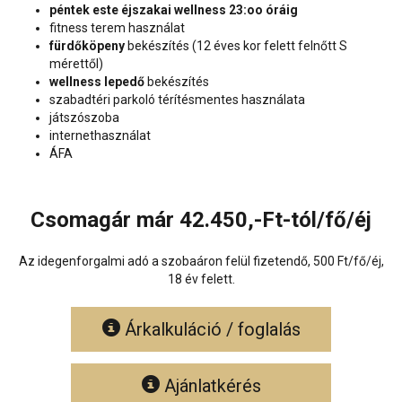
péntek este éjszakai wellness 23:oo óráig
fitness terem használat
fürdőköpeny
bekészítés (12 éves kor felett felnőtt S
mérettől)
wellness lepedő
bekészítés
szabadtéri parkoló térítésmentes használata
játszószoba
internethasználat
ÁFA
Csomagár már 42.450,-Ft-tól/fő/éj
Az idegenforgalmi adó a szobaáron felül fizetendő, 500 Ft/fő/éj,
18 év felett.
Árkalkuláció / foglalás
Ajánlatkérés