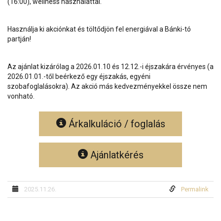
(16:00), wellness használattal.
Használja ki akciónkat és töltődjön fel energiával a Bánki-tó
partján!
Az ajánlat kizárólag a 2026.01.10 és 12.12.-i éjszakára érvényes (a
2026.01.01.-től beérkező egy éjszakás, egyéni
szobafoglalásokra). Az akció más kedvezményekkel össze nem
vonható.
Árkalkuláció / foglalás
Ajánlatkérés
2025.11.26.
Permalink