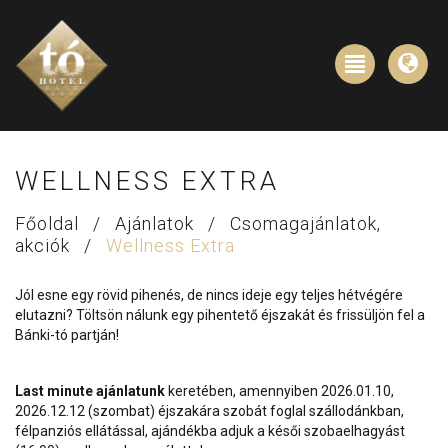
WELLNESS EXTRA
Főoldal
/
Ajánlatok
/
Csomagajánlatok,
akciók
/
Wellness Extra
Jól esne egy rövid pihenés, de nincs ideje egy teljes hétvégére
elutazni? Töltsön nálunk egy pihentető éjszakát és frissüljön fel a
Bánki-tó partján!
Last minute ajánlatunk
keretében, amennyiben 2026.01.10,
2026.12.12 (szombat) éjszakára szobát foglal szállodánkban,
félpanziós ellátással, ajándékba adjuk a késői szobaelhagyást