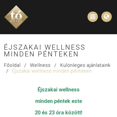
ÉJSZAKAI WELLNESS
MINDEN PÉNTEKEN
Főoldal
/
Wellness
/
Különleges ajánlataink
/
Éjszakai wellness minden pénteken
Éjszakai wellness
minden péntek este
20 és 23 óra között!