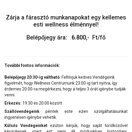
Zárja a fárasztó munkanapokat egy kellemes
esti wellness élménnyel!
Belépőjegy ára:
6.800
,- Ft/fő
További fontos információk:
Belépőjegy 20:30-ig váltható
. Felhívjuk kedves Vendégeink
figyelmét, hogy Wellness Centrumunk 23:00-ig tart nyitva, így
érdemes 20:00-ra megérkezni, hogy a teljes 3 órát igénybe tudják
venni.
Érkezés:
19:30 és 20:00 között
Szállóvendégeink
péntek este ezen szolgáltatásunkat
ingyenesen igénybe vehetik.
Külsős Vendégeinket
ezúton kérjük, hogy saját törölközővel
készüljenek, mert azt nem áll módunkban biztosítani.