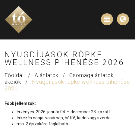
NYUGDÍJASOK RÖPKE
WELLNESS PIHENÉSE 2026
Főoldal
/
Ajánlatok
/
Csomagajánlatok,
akciók
/
Nyugdíjasok röpke wellness pihenése
2026
Főbb jellemzők:
érvényes: 2026. január 04. – december 23. között
érkezés napja: vasárnap, hétfő, kedd vagy szerda
min. 2 éjszakára foglalható