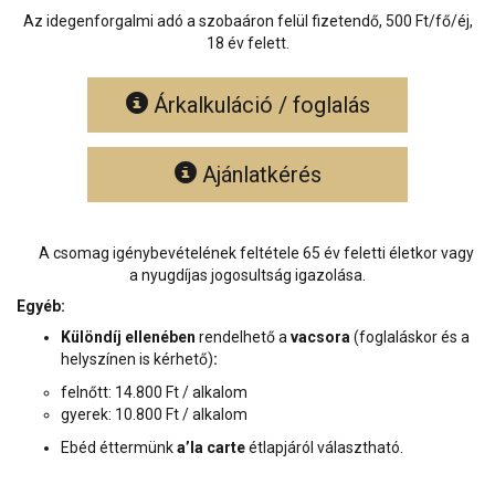
Az idegenforgalmi adó a szobaáron felül fizetendő, 500 Ft/fő/éj,
18 év felett.
Árkalkuláció / foglalás
Ajánlatkérés
A csomag igénybevételének feltétele 65 év feletti életkor vagy
a nyugdíjas jogosultság igazolása.
Egyéb:
Különdíj ellenében
rendelhető a
vacsora
(foglaláskor és a
helyszínen is kérhető)
:
felnőtt: 14.800 Ft / alkalom
gyerek: 10.800 Ft / alkalom
Ebéd éttermünk
a’la carte
étlapjáról választható.