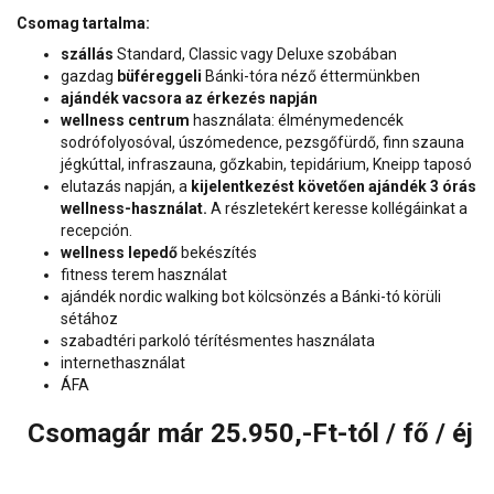
Csomag tartalma:
szállás
Standard, Classic vagy Deluxe szobában
gazdag
büféreggeli
Bánki-tóra néző éttermünkben
ajándék vacsora az érkezés napján
wellness centrum
használata: élménymedencék
sodrófolyosóval, úszómedence, pezsgőfürdő, finn szauna
jégkúttal, infraszauna, gőzkabin, tepidárium, Kneipp taposó
elutazás napján, a
kijelentkezést követően ajándék 3 órás
wellness-használat.
A részletekért keresse kollégáinkat a
recepción.
wellness lepedő
bekészítés
fitness terem használat
ajándék nordic walking bot kölcsönzés a Bánki-tó körüli
sétához
szabadtéri parkoló térítésmentes használata
internethasználat
ÁFA
Csomagár már 25.950,-Ft-tól / fő / éj