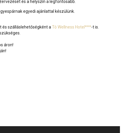
szervezését és a helyszín a legfontosabb.
gyespárnak egyedi ajánlattal készülünk.
és szálláslehetőségként a
Tó Wellness Hotel***
-t is.
szükséges.
s áron!
ján!