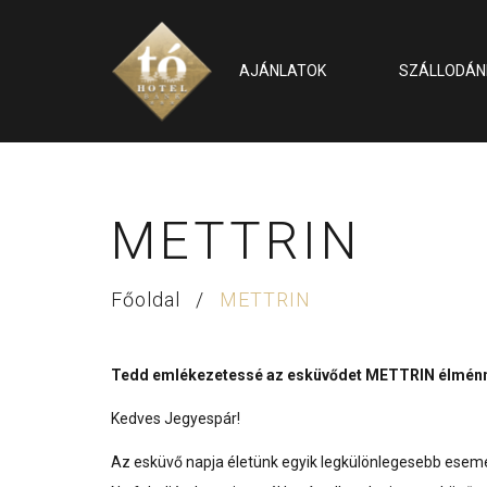
AJÁNLATOK
SZÁLLODÁN
METTRIN
Főoldal
/
METTRIN
Tedd emlékezetessé az esküvődet METTRIN élménn
Kedves Jegyespár!
Az esküvő napja életünk egyik legkülönlegesebb esem