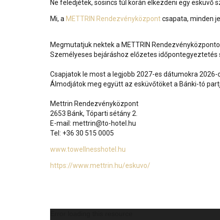
Ne feledjétek, sosincs túl korán elkezdeni egy esküvő 
Mi, a
METTRIN Rendezvényközpont
csapata, minden je
Megmutatjuk nektek a METTRIN Rendezvényközpontot 
Személyeses bejáráshoz előzetes időpontegyeztetés 
Csapjatok le most a legjobb 2027-es dátumokra 2026-o
Álmodjátok meg együtt az esküvőtöket a Bánki-tó part
Mettrin Rendezvényközpont
2653 Bánk, Tóparti sétány 2.
E-mail: mettrin@to-hotel.hu
Tel: +36 30 515 0005
www.towellnesshotel.hu
https://www.mettrin.hu/eskuvo/
Videólejátszó
Error loading this resource