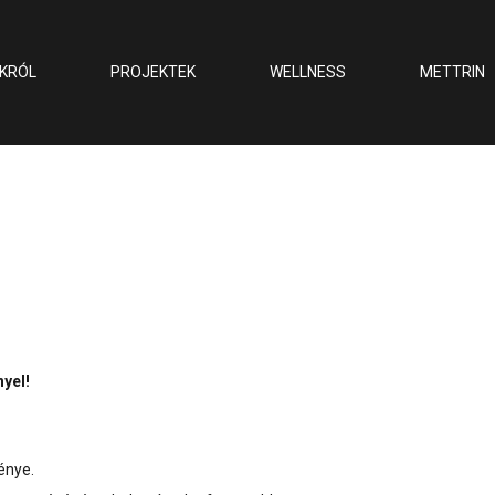
KRÓL
PROJEKTEK
WELLNESS
METTRIN
yel!
énye.