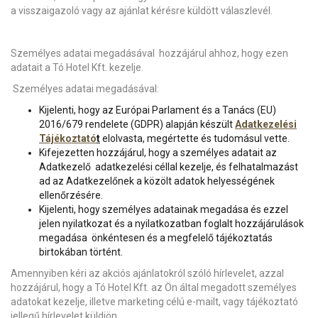
a visszaigazoló vagy az ajánlat kérésre küldött válaszlevél.
Személyes adatai megadásával hozzájárul ahhoz, hogy ezen
adatait a Tó Hotel Kft. kezelje.
Személyes adatai megadásával:
Kijelenti, hogy az Európai Parlament és a Tanács (EU)
2016/679 rendelete (GDPR) alapján készült
Adatkezelési
Tájékoztató
t
elolvasta, megértette és tudomásul vette.
Kifejezetten hozzájárul, hogy a személyes adatait az
Adatkezelő adatkezelési céllal kezelje, és felhatalmazást
ad az Adatkezelőnek a közölt adatok helyességének
ellenőrzésére.
Kijelenti, hogy személyes adatainak megadása és ezzel
jelen nyilatkozat és a nyilatkozatban foglalt hozzájárulások
megadása önkéntesen és a megfelelő tájékoztatás
birtokában történt.
Amennyiben kéri az akciós ajánlatokról szóló hírlevelet, azzal
hozzájárul, hogy a Tó Hotel Kft. az Ön által megadott személyes
adatokat kezelje, illetve marketing célú e-mailt, vagy tájékoztató
jellegű hírlevelet küldjön.