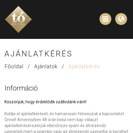
AJÁNLATKÉRÉS
Főoldal
/
Ajánlatok
/
Ajánlatkérés
Információ
Köszönjük, hogy érdeklődik szállodánk iránt!
Küldje el ajánlatkérését, és hamarosan felvesszük a kapcsolatot
Önnel! Amennyiben 48 órán belül nem kap választ
ajánlatkérésére,kérjük ellenőrizze spam és átnézendő
üzeneteit,mert a spambe vagy az átnézendő üzenetbe is kerülhet