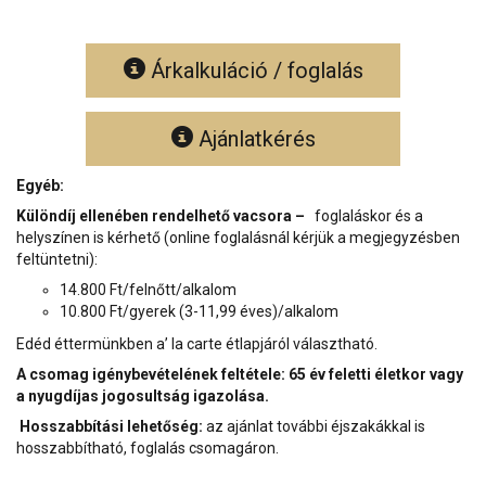
Árkalkuláció / foglalás
Ajánlatkérés
Egyéb:
Különdíj ellenében rendelhető
vacsora –
foglaláskor és a
helyszínen is kérhető (online foglalásnál kérjük a megjegyzésben
feltüntetni):
14.800 Ft/felnőtt/alkalom
10.800 Ft/gyerek (3-11,99 éves)/alkalom
Edéd éttermünkben a’ la carte étlapjáról választható.
A csomag igénybevételének feltétele: 65 év feletti életkor vagy
a nyugdíjas jogosultság igazolása.
Hosszabbítási lehetőség:
az ajánlat további éjszakákkal is
hosszabbítható, foglalás csomagáron.