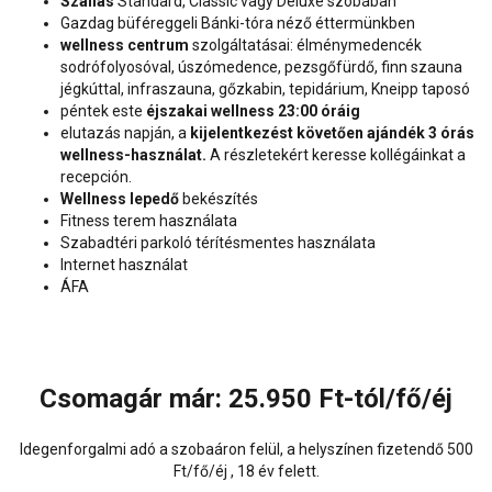
Szállás
Standard, Classic vagy Deluxe szobában
Gazdag büféreggeli Bánki-tóra néző éttermünkben
wellness centrum
szolgáltatásai: élménymedencék
sodrófolyosóval, úszómedence, pezsgőfürdő, finn szauna
jégkúttal, infraszauna, gőzkabin, tepidárium, Kneipp taposó
péntek este
éjszakai wellness 23:00 óráig
elutazás napján, a
kijelentkezést követően ajándék 3 órás
wellness-használat.
A részletekért keresse kollégáinkat a
recepción.
Wellness lepedő
bekészítés
Fitness terem használata
Szabadtéri parkoló térítésmentes használata
Internet használat
ÁFA
Csomagár már: 25.950 Ft-tól/fő/éj
Idegenforgalmi adó a szobaáron felül, a helyszínen fizetendő 500
Ft/fő/éj , 18 év felett.