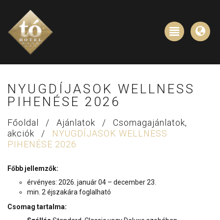
NYUGDÍJASOK WELLNESS
PIHENÉSE 2026
Főoldal
/
Ajánlatok
/
Csomagajánlatok,
akciók
/
NYUGDÍJASOK WELLNESS
PIHENÉSE 2026
Főbb jellemzők:
érvényes: 2026. január 04 – december 23.
min. 2 éjszakára foglalható
Csomag tartalma: