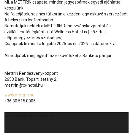
Mi, a METTRIN csapata, minden jegyespárnak egyedi ajánlattal
készülünk.
Ne feledjétek, sosincs túl korán elkezdeni egy esküvő szervezését.
A helyszín a legfontosabb.
Bemutatjuk nektek a METTRIN Rendezvényközpontot és
szálláslehetőségként a Tó Wellness Hotelt is (előzetes
időpontegyeztetés szükséges).
Csapjatok le most a legjobb 2025-ös és 2026-os dátumokra!
Álmodjátok meg együtt az esküvőtöket a Bánki-tó partján!
Mettrin Rendezvényközpont
2653 Bánk, Tóparti sétány 2.
mettrin@to-hotel.hu
www.mettrin.hu
+36 30 515 0005
Videólejátszó
Error loading this resource