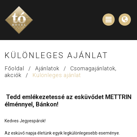
KÜLÖNLEGES AJÁNLAT
Főoldal
/
Ajánlatok
/
Csomagajánlatok,
akciók
/
Különleges ajánlat
Tedd emlékezetessé az esküvődet METTRIN
élménnyel, Bánkon!
Kedves Jegyespárok!
Az esküvő napja életünk egyik legkülönlegesebb eseménye.